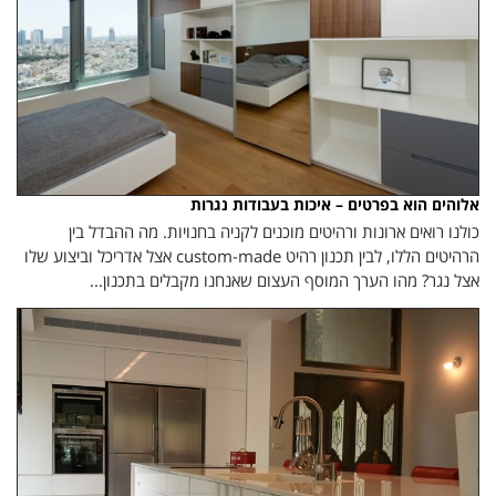
אלוהים הוא בפרטים – איכות בעבודות נגרות
כולנו רואים ארונות ורהיטים מוכנים לקניה בחנויות. מה ההבדל בין
הרהיטים הללו, לבין תכנון רהיט custom-made אצל אדריכל וביצוע שלו
אצל נגר? מהו הערך המוסף העצום שאנחנו מקבלים בתכנון...