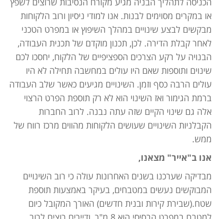
הכניסה לתהליך הבניה מגיע מקורח הנסיבות שרוצים לשפץ
או במקרים מסוימים לבנות. אנו למודי ניסיון ורוב הלקוחות
מבקשים לבצע שינויים במהלך השיפוץ או במפרט הטכני
לאחר קבלת הדירה. לכן, תכנון מוקדם של תכנית העבודה,
הבנויה על רקע הצרכים הספציפיים של הלקוח, יחסכו לכם
שינוים ותוספות שאם היו עולים במחשבה תחילה לא היו
עולים הרבה כסף וזמן. השינויים מגיעים כאשר שלב העבודה
ברמת הגימור ואז השינוי הוא לא רק תוספת הפרט הרצוי
אלה גם שינוי הקיים שזה עתה נבנה. לרוב החברות
הקבלניות השינויים שעושים הלקוחות מהווים מרכז רווח של
ממש.
אנו ב"אייר" מצאנו,
מבדיקה שערכנו בשנים האחרונות עולה כי רוב השינויים
המבוקשים נעשים במטבחים, בעיקר באמצעות תוספת
שטח.(שבירת קירות ובנית חדשים) האורך המקובל כיום
למטבח במפרט הבסיסי הוא 8 מ"ר, ודיירים רוצים לרוב