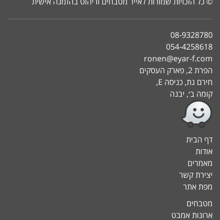
© כל הזכויות שמורות לאייר מטבחים וריהוט בהזמנה אישית
08-9328780
054-4258618
ronen@eyar-f.com
הפרת 2, פארק העסקים
חירם גת, כניסה E,
קומה ב׳, יבנה
דף הבית
אודות
מאמרים
יצירת קשר
מפת אתר
מטבחים
ארונות אמבט