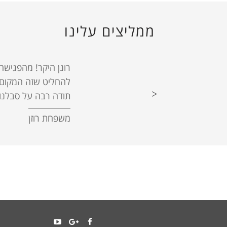
ממליצים עלינו
H
רונן היקר! מהפגישה
t
להחליט שזה המקום לה
תודה רבה על סבלנות
משפחת רוזן