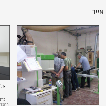
ייר
אלו
כולנ