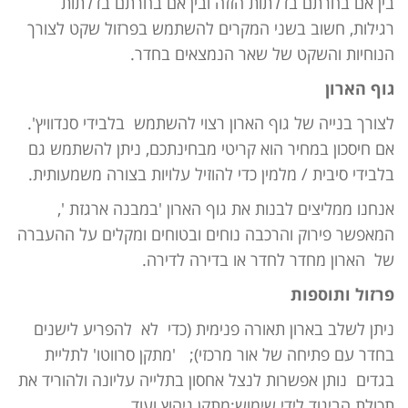
בין אם בחרתם בדלתות הזזה ובין אם בחרתם בדלתות
רגילות, חשוב בשני המקרים להשתמש בפרזול שקט לצורך
הנוחיות והשקט של שאר הנמצאים בחדר.
גוף הארון
לצורך בנייה של גוף הארון רצוי להשתמש בלבידי סנדוויץ'.
אם חיסכון במחיר הוא קריטי מבחינתכם, ניתן להשתמש גם
בלבידי סיבית / מלמין כדי להוזיל עלויות בצורה משמעותית.
אנחנו ממליצים לבנות את גוף הארון 'במבנה ארגזת ',
המאפשר פירוק והרכבה נוחים ובטוחים ומקלים על ההעברה
של הארון מחדר לחדר או בדירה לדירה.
פרזול ותוספות
ניתן לשלב בארון תאורה פנימית (כדי לא להפריע לישנים
בחדר עם פתיחה של אור מרכזי); 'מתקן סרווטו' לתליית
בגדים נותן אפשרות לנצל אחסון בתלייה עליונה ולהוריד את
תכולת הביגוד לידי שימוש;מתקן גיהוץ ועוד.