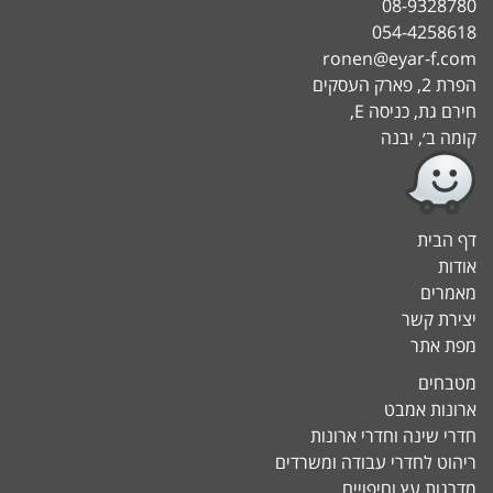
08-9328780
054-4258618
ronen@eyar-f.com
הפרת 2, פארק העסקים
חירם גת, כניסה E,
קומה ב׳, יבנה
דף הבית
אודות
מאמרים
יצירת קשר
מפת אתר
מטבחים
ארונות אמבט
חדרי שינה וחדרי ארונות
ריהוט לחדרי עבודה ומשרדים
מדרגות עץ וחיפויים