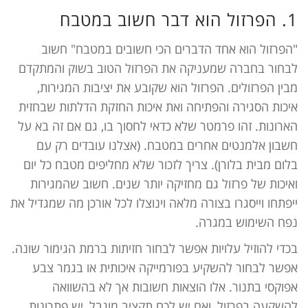
1. הפרזול הוא דבר חשוב במטבח
"הפרזול הוא אחד הדברים הכי חשובים במטבח" חשוב
לבחור בחברה שמעניקה את הפרזול הטוב בשוק והמתקדם
מבין הפרזולים. הפרזול הוא שקובע את יציבות המגירות,
איכות הסגירה והפתיחה ואת איכות החזקת הדלתות שבחזית
הארונות. זהו פרמטר שלא כדאי לחסוך בו, גם אם זה בא על
חשבון אלמנטים אחרים במטבח. (אצלנו עובדים רק עם
בלום מבית בלורן). צריך לזכור שלא מחליפים מטבח כל יום
ואיכות של פרזול גם מחזיקה יותר שנים. חשוב שהמגירות
ייפתחו וייסגרו בצורה מלאה וינוצלו לכל אורכן מה שמגדיל את
נפח השימוש במגרה.
בכדי להוזיל עלויות אפשר לבחור חזיתות ברמת הגימור שונה.
אפשר לבחור להשקיע בפורמייקה איכותית או בגמר צבע
אפוקסי בתנור. אלו הוצאות חשובות אך לא בהשוואה
להשקעה בפרזול, ואם יש לכם תקציב מוגבל, יש פתרונות