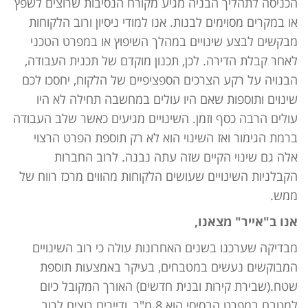
הכניסה לתהליך הבניה מגיע מקורח הנסיבות שרוצים לשפץ
או במקרים מסוימים לבנות. אנו למודי ניסיון ורוב הלקוחות
מבקשים לבצע שינויים במהלך השיפוץ או במפרט הטכני
לאחר קבלת הדירה. לכן, תכנון מוקדם של תכנית העבודה,
הבנויה על רקע הצרכים הספציפיים של הלקוח, יחסכו לכם
שינוים ותוספות שאם היו עולים במחשבה תחילה לא היו
עולים הרבה כסף וזמן. השינויים מגיעים כאשר שלב העבודה
ברמת הגימור ואז השינוי הוא לא רק תוספת הפרט הרצוי
אלה גם שינוי הקיים שזה עתה נבנה. לרוב החברות
הקבלניות השינויים שעושים הלקוחות מהווים מרכז רווח של
ממש.
אנו ב"אייר" מצאנו,
מבדיקה שערכנו בשנים האחרונות עולה כי רוב השינויים
המבוקשים נעשים במטבחים, בעיקר באמצעות תוספת
שטח.(שבירת קירות ובנית חדשים) האורך המקובל כיום
למטבח במפרט הבסיסי הוא 8 מ"ר, ודיירים רוצים לרוב