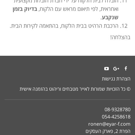
הובלה לבית הלקוח על ידי חברת הובלות מקצועית
ואחראית, לפי תיאום מראש עם הלקוח,
בדיוק בזמן
שנקבע
.
הרכבת הרהיט בבית הלקוח, בהתאמה לקירות הבית.
בהצלחה!
YouTube
Google+
Facebook
הצהרת נגישות
© כל הזכויות שמורות לאייר מטבחים וריהוט בהזמנה אישית
08-9328780
054-4258618
ronen@eyar-f.com
הפרת 2, פארק העסקים