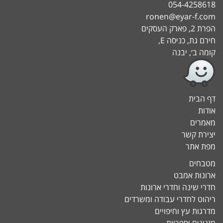
054-4258618
ronen@eyar-f.com
הפרת 2, פארק העסקים
חירם גת, כניסה E,
קומה ב׳, יבנה
דף הבית
אודות
מאמרים
יצירת קשר
מפת אתר
מטבחים
ארונות אמבט
חדרי שינה וחדרי ארונות
ריהוט לחדרי עבודה ומשרדים
מדרגות עץ וחיפויים
מזנונים וספריות