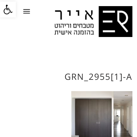
פתח סרגל
תפריט
GRN_2955[1]-A